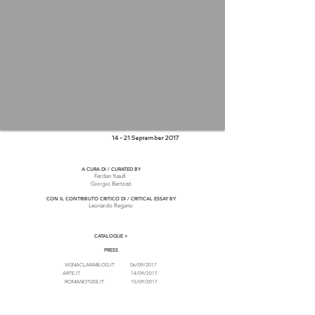
Fondazione Venanzo Crocetti
, Roma
14 - 21 September 2017
A CURA DI / CURATED BY
Ferdan Yusufi
Giorgio Bertozzi
CON IL CONTRIBUTO CRITICO DI / CRITICAL ESSAY BY
Leonardo Regano
CATALOGUE >
PRESS
VIGNACLARABLOG.IT
06/09/2017
ARTE.IT
14/09/2017
ROMANOTIZIE.IT
15/09/2017