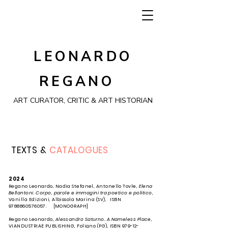
LEONARDO
REGANO
ART CURATOR, CRITIC & ART HISTORIAN
TEXTS &
CATALOGUES
2024
Regano Leonardo, Nadia Stefanel,
Antonello Tovle,
Elena
Bellantoni. Corpo, parole e immagini tra poetico e politico
,
Vanilla Edizioni, Albissola Marina (SV), ISBN
9788860576057.
[MONOGRAPH]
Regano Leonardo,
Alessandro Saturno. A Nameless Place
,
VIANDUSTRIAE PUBLISHING, Foligno (PG), ISBN 979-12-