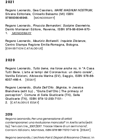
2021
Regano Leonardo, Gea Casolaro,
MARE MAGNUM NOSTRUM
,
Silvana Editoriale, Cinisello Balsamo (MI) ISBN
9788836648948.
[MONOGRAHY]
Regano Leonardo,
Pinuccia Bernardoni. Scolpire Geometrie
,
Danilo Montanari Editore, Ravenna, ISBN 978-88-8544-970-
1.
MONOGRAHY
Regano Leonardo,
Maurizio Bottarelli. Inquiete Distanze
,
Centro Stampa Regione Emilia-Romagna, Bologna.
[
EXHIBITION CATALOGUE]
2020
Regano Leonardo,
Tutto bene, ma forse anche no
, in “A Casa
Tutti Bene. L’arte ai tempi del Coronavirus: un diario corale”,
Vanilla Edizioni, Albissola Marina (SV), Saggio, ISBN 978-88-
6057-466-4.
[
ESSAY]
Regano Leonardo,
Giulia Dall’Olio. Sègnica
, in Jessica
Bianchera (edit by) , "Giulia Dall’Olio | The primacy of
perception”, Comune di Sella Giudicarie (TN), Sella
Giudicarie (TN), ISBN
979-12-200-7151-
2
.
[CATALOGUE
ESSAY]
2019
Regano Leonardo,
Per una generazione di artisti
contemporanei: una rivoluzione mancata?
in Aiello Lelio (edit
by), "ren.con.tre_2007/2017. Tracce libere di un seminario",
Corraini Edizioni, Mantova, ISBN 978-88-7570-743-9.
[ESSAY]
Regano Leonardo,
L’archivio Pari & Dispari di Rosanna Chiessi
, in