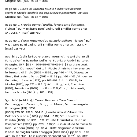
Magazine, [ISSN] 2384 – 8863
Regano L,
L’arte di Sabrina Muzi e il cibo: tra ricerca
storica, rituale sociale ed esperienza personale
, ArtSOB
Magazine, [ISSN] 2384 – 8863
Regano L.,
Fragile come l’argilla, forte come il marmo
,
rivista "IBC" – Istituto Beni Culturali Emilia Romagna,
XXI, 2013, 4 [ISSN]
2281-6011
Regano L.,
L’arte matematica di Lucio Saffar
o, rivista "IBC"
– Istituto Beni Culturali Emilia Romagna, XXII, 2014, –
[ISSN]
2281-6011
Sgarbi V., (edit by) Da Giotto a Morandi. Tesori d’arte di
Fondazioni e Banche Italiane, Fabrizio Fabbri Editore,
Perugia, 2017 [ISBN]
978-88-6778-098-3
[ I wrote about:
Giovanni Carnovali detto il Piccio, Aminta rinviene tra
le braccia di Silvia (1836 – 1838), pp. 146 – 147; Giuseppe
Biasi, Battesimo Sardo (1912 – 1915), pp. 166 – 167; Vincenzo
Gemito, Il filosofo (1917), pp. 168-169; Adolfo Wildt, La
Madre (1921), pp. 172 – 173; Quirino Ruggieri, Filatrice
(1928), Tessitrice (1928), pp. 174 – 175; Giorgio Morandi,
Natura Morta (1941) pp.186 – 187]
Sgarbi V. (edit by), I Tesori Nascosti. Tino Camaino –
Caravaggio – Gemito, Maggioli Musei, Santarcangelo di
Romagna (RN), 2016
[ISBN]
978-88-9978 -504-8
[I wrote about: Gherardo
Dottori, Visione (1906), pp.324 – 325; Emilio Notte, Le
Parche (1908), pp.326 – 327; Fausto Pirandello, Nudo in
Prospettiva (1923), pp. 328 – 329; Giulio Aristide Sartorio, Si
leva l’ancora (1929), pp. 334 – 335; Cagnaccio di San
Pietro, Famiglia sulla Spiaggia
(1932 1934)
, pp.338 – 339;
Arturo Martini, La Giustizia Corporativa (1937), pp. 352 –