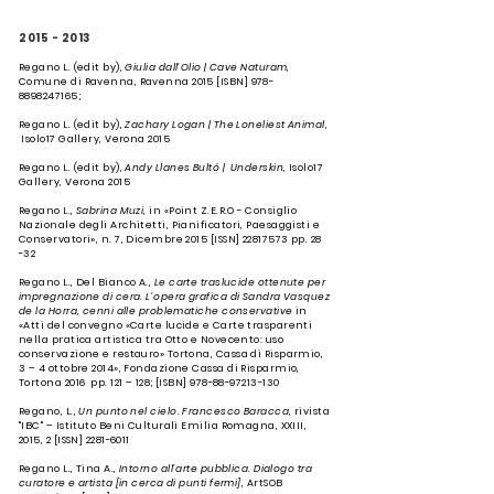
2015 - 2013
Regano L. (edit by),
Giulia dall’Olio | Cave Naturam
,
Comune di Ravenna, Ravenna 2015 [ISBN]
978-
8898247165
;
Regano L. (edit by),
Zachary Logan | The Loneliest Animal
,
Isolo17 Gallery, Verona 2015
Regano L. (edit by),
Andy Llanes Bultó | Underskin
, Isolo17
Gallery, Verona 2015
Regano L.,
Sabrina Muzi
, in «Point Z.E.R.O - Consiglio
Nazionale degli Architetti, Pianificatori, Paesaggisti e
Conservatori», n. 7, Dicembre 2015 [ISSN]
22817573
pp. 28
-32
Regano L., Del Bianco A.,
Le carte traslucide ottenute per
impregnazione di cera. L’opera grafica di Sandra Vasquez
de la Horra, cenni alle problematiche conservative
in
«Atti del convegno «Carte lucide e Carte trasparenti
nella pratica artistica tra Otto e Novecento: uso
conservazione e restauro» Tortona, Cassa di Risparmio,
3 – 4 ottobre 2014», Fondazione Cassa di Risparmio,
Tortona 2016 pp. 121 – 128; [ISBN]
978-88-97213-130
Regano, L.,
Un punto nel cielo. Francesco Baracca
, rivista
"IBC" – Istituto Beni Culturali Emilia Romagna, XXIII,
2015, 2 [ISSN]
2281-6011
Regano L., Tina A.,
Intorno all’arte pubblica. Dialogo tra
curatore e artista [in cerca di punti fermi]
, ArtSOB