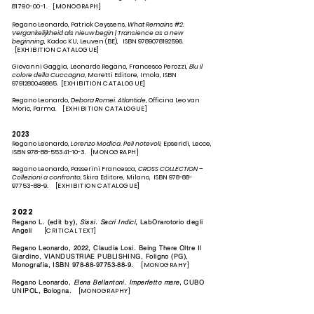
81790-00-1. [
MONOGRAPH]
Regano Leonardo, Patrick Ceyssens,
What Remains #2.
Vergankelijkheid als nieuw begin | Transience as a new
beginning
, Kadoc KU, Leuven (BE), ISBN 9789078192596.
[
EXHIBITION CATALOGUE]
Giovanni Gaggia, Leonardo Regano, Francesco Perozzi,
Blu il
colore della Cuccagna
, Maretti Editore, Imola, ISBN
9791280049865.
[
EXHIBITION CATALOGUE]
Regano Leonardo,
Debora Romei. Atlantide
, O
ﬃ
cina Leo van
Moric, Parma.
​​
[
EXHIBITION CATALOGUE]
2023
Regano Leonardo,
Lorenzo Modica. Peli notevoli
, Epseridi, Lecce,
ISBN 978-88-55341-10-3.
[MONOGRAPH]
Regano Leonardo, Passerini Francesca,
CROSS COLLECTION –
Collezioni a confronto
, Skira Editore, Milano, ISBN 978-88-
97753-88-9.
[
EXHIBITION CATALOGUE]
2022
Regano L. (edit by),
Sissi. Sacri Indici
, LabOrarotorio degli
Angeli
[
CRITICAL TEXT]
Regano Leonardo, 2022, Claudia Losi. Being There Oltre Il
Giardino, VIANDUSTRIAE PUBLISHING, Foligno (PG),
Monografia, ISBN 978-88-97753-88-9.
[MONOGRAHY]
Regano Leonardo,
Elena Bellantoni. Imperfetto mare
, CUBO
UNIPOL, Bologna.
[MONOGRAPHY]