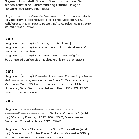
"Figure – Rivista della Scuola di Specializzazione in Beni
Storico-Artistici dell’Università degli Studi di Bologna",
Bologna, ISSN 2283-9348.
[
ESSAY]
Regano Leonardo,
Osmotic Pressures
, in “Plutôt la vie… plutôt
la ville Premio Roberto Daolio Per l’arte Pubblica 4. e 5.
edizione 2017 2018”, Fausto Repetti Editore, Bologna, ISBN 978-
88-6874-246-1.
[ESSAY]
2018
Regano L. (edit by), SÉGNICA, [critical text]
Regano L. (edit by), Nuovi Sciamani? [critical text of
Kahuna exhibition]
Regano L. (edit by), La Camera delle Meraviglie
(Cabinet of Curiosities), Isolo17 Gallery, Verona 2018
2017
Regano L. (edit by),
Osmotic Pressures. Forme Atipiche di
Relazioni Urban
e, Associazione Area C | Contemporary
Cultures, Trani 2017 with the contribution of Mili
Romano, Gino Gianuizzi, Roberto Pinto ISBN
979-12-200-
2232-3
.
[MONOGRAPH]
2016
Regano L.,
L’Italia e Roma: un nuovo incontro a
cinquant’anni di distanza
, in Bertozzi G., Yusufi F. (edit
by), "Gencay Kasapçi: ZERO 1960 – 2016", Fondazione
Venanzo Crocetti, Roma 2017.
[
ESSAY]
Regano L., Boris Chouvellon in Boris Chouvellon (edit
by), Fondations, André Frère Editions, Marseille 2016 pp.
90 – 92 ISBN
979-10-92265-46-0
.
[
ESSAY]