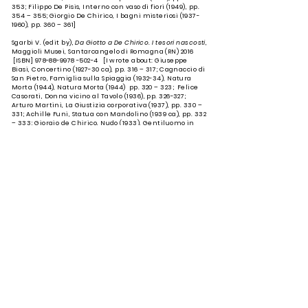
353; Filippo De Pisis, Interno con vaso di fiori (1949), pp.
354 – 355; Giorgio De Chirico, I bagni misteriosi
(1937-
1960)
, pp. 360 – 361]
Sgarbi V. (edit by),
Da Giotto a De Chirico. I tesori nascosti
,
Maggioli Musei, Santarcangelo di Romagna (RN) 2016
[ISBN]
978-88-9978 -502-4
[I wrote about: Giuseppe
Biasi, Concertino (1927-30 ca), pp. 316 – 317; Cagnaccio di
San Pietro, Famiglia sulla Spiaggia (1932-34), Natura
Morta (1944), Natura Morta (1944) pp. 320 – 323; Felice
Casorati, Donna vicino al Tavolo (1936), pp. 326-327;
Arturo Martini, La Giustizia corporativa (1937), pp. 330 –
331; Achille Funi, Statua con Mandolino (1939 ca), pp. 332
– 333; Giorgio de Chirico, Nudo (1933), Gentiluomo in
Villeggiatura (1933-34), Cavallo e Zebra in riva al mare
(1938 ca), I bagni misteriosi (1937 – 1960), Autoritratto
(1955-1960
ca), Sgombero su Piazza d’Italia (1958), Oreste
e Pilade (1960 ca), pp. 334 – 343; Alberto Savinio, Ritratto
di Andrea Emo (1941), Ritratto di Giuseppina Emo (1941),
pp. 344 – 347; Giacomo Manzù, Sedia con tralci di vite
(1966), pp. 364-365]
Di Natale P. (edit by),
Lotto Artemisia Guercino. Le stanze
segrete di Vittorio Sgarbi
, Silvana Editoriale, Cinisello
Balsamo (MI) 2016 [I wrote about Lionello Balestrieri,
(1898), pp. 306 -307]​
Sgarbi V. (edit by),
Da Cimabue a Morandi. Felsina Pittrice
,
Bononia University Press, Bologna, 2015 [ISBN]
978-88-
6923-003-3
[I wrote about: Severo Pozzati detto “SEPO”,
pp. 340-341, Carlo Corsi, (1918), pp. 344- 345; Guglielmo
Pizzirani, (1918), pp. 346 – 347; Alfredo Protti, (1921), pp.
348 – 349;Giorgio Morandi, (1920), pp. 360-361; Giorgio
Morandi,
(1923-1924)
, pp. 362-363; Giorgio Morandi, (1941),