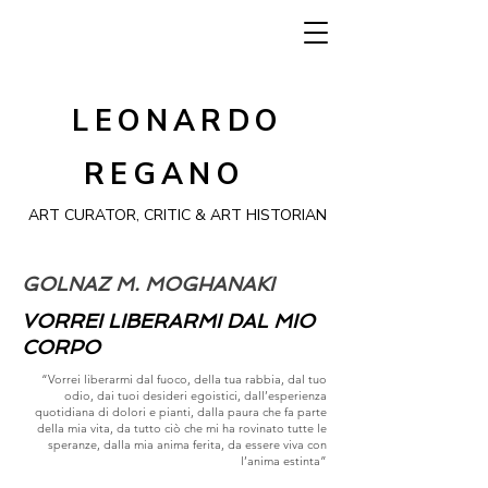
LEONARDO
REGANO
ART CURATOR, CRITIC & ART HISTORIAN
GOLNAZ M. MOGHANAKI
VORREI LIBERARMI DAL MIO
CORPO
“Vorrei liberarmi dal fuoco, della tua rabbia, dal tuo
odio, dai tuoi desideri egoistici, dall’esperienza
quotidiana di dolori e pianti, dalla paura che fa parte
della mia vita, da tutto ciò che mi ha rovinato tutte le
speranze, dalla mia anima ferita, da essere viva con
l’anima estinta”