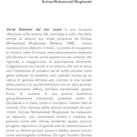
Golnaz Mohammadi Moghanaki
Vorrei liberarmi dal mio corpo
è una toccante
riflessione sulla pratica del
vitriolage
e sulla vita delle
vittime di attacco con acido proposta da Golnaz
Mohammadi Moghanaki (Teheran, 1988), artista
iraniana al suo debutto in Italia.. La scelta di inaugurare
la mostra nella Giornata internazionalmente dedicata
alle Donne ci ricorda come questa sia una violenza che
riguarda a maggioranza la popolazione femminile.
L’aggressione con l’acido è un attacco che non si attua
con l’intenzione di uccidere ma di solito avviene come
gesto estremo di vendetta, atto radicale mosso da un
raptus di gelosia estrema per rovinare la vita sociale
della vittima e la sua felicità futura con un altro partner.
Particolarmente diffusa nell’Asia meridionale, questa
forma di violenza è una pratica barbarica
geograficamente trasversale, presente anche in
Occidente e in Italia, come ci ricordano i recenti fatti di
cronaca. Con ciascuna delle donne raccontate nei suoi
ritratti, Golnaz Mohammadi Moghanaki ha instaurato
un rapporto, una conoscenza diretta o mediata da
persone vicine alle vittime, rendendo questo piccolo
progetto espositivo un grande atto di testimonianza di
come un dolore privato possa e debba essere vissuto
come una tragedia collettiva. Da ogni incontro Golnaz