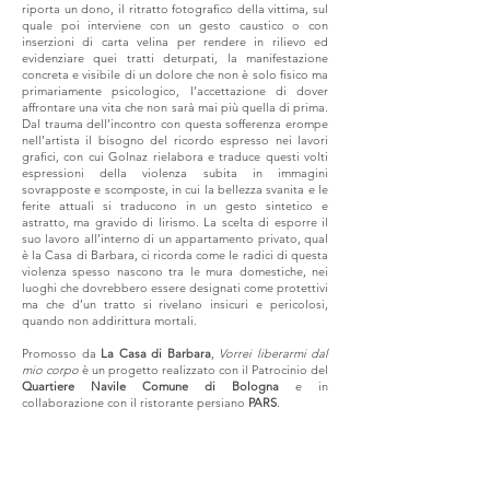
riporta un dono, il ritratto fotografico della vittima, sul
quale poi interviene con un gesto caustico o con
inserzioni di carta velina per rendere in rilievo ed
evidenziare quei tratti deturpati, la manifestazione
concreta e visibile di un dolore che non è solo fisico ma
primariamente psicologico, l’accettazione di dover
affrontare una vita che non sarà mai più quella di prima.
Dal trauma dell’incontro con questa sofferenza erompe
nell’artista il bisogno del ricordo espresso nei lavori
grafici, con cui Golnaz rielabora e traduce questi volti
espressioni della violenza subita in immagini
sovrapposte e scomposte, in cui la bellezza svanita e le
ferite attuali si traducono in un gesto sintetico e
astratto, ma gravido di lirismo. La scelta di esporre il
suo lavoro all’interno di un appartamento privato, qual
è la Casa di Barbara, ci ricorda come le radici di questa
violenza spesso nascono tra le mura domestiche, nei
luoghi che dovrebbero essere designati come protettivi
ma che d’un tratto si rivelano insicuri e pericolosi,
quando non addirittura mortali.
Promosso da
La Casa di Barbara
,
Vorrei liberarmi dal
mio corpo
è un progetto realizzato con il Patrocinio del
Qua​rtiere Navile Comune di Bologna
e in
collaborazione con il ristorante persiano
PARS
.